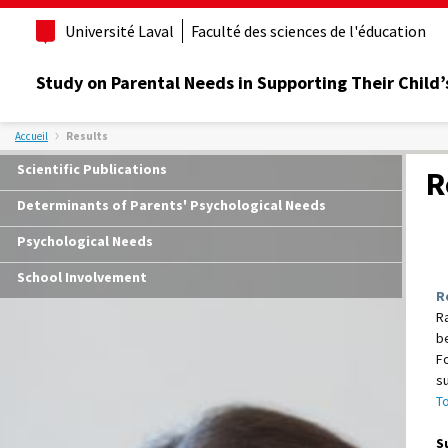
Université Laval
Faculté des sciences de l'éducation
Study on Parental Needs in Supporting Their Child’
Accueil
Results
Scientific Publications
R
Determinants of Parents' Psychological Needs
Psychological Needs
School Involvement
R
Ra
b
F
su
To
S