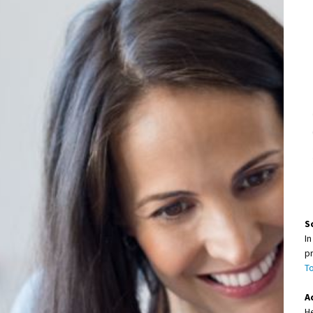
S
In
pr
To
A
He