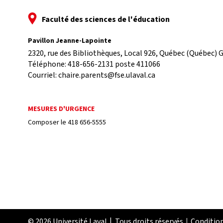
Faculté des sciences de l'éducation
Pavillon Jeanne-Lapointe
2320, rue des Bibliothèques, Local 926, 
Québec (Québec) G
Téléphone: 
418-656-2131 poste 411066
Courriel:
chaire.parents@fse.ulaval.ca
MESURES D'URGENCE
Composer le
418 656-5555
© 2026 Université Laval
Tous droits réservés
Condition