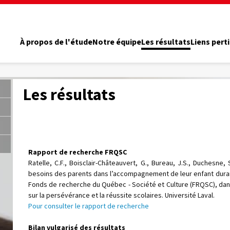
À propos de l'étude
Notre équipe
Les résultats
Liens pert
Les résultats
Rapport de recherche FRQSC
Ratelle, C.F., Boisclair-Châteauvert, G., Bureau, J.S., Duchesne, 
besoins des parents dans l’accompagnement de leur enfant duran
Fonds de recherche du Québec - Société et Culture (FRQSC), da
sur la persévérance et la réussite scolaires. Université Laval.
Pour consulter le rapport de recherche
Bilan vulgarisé des résultats