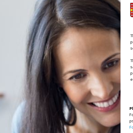
p
s
T
s
p
e
P
F
p
F