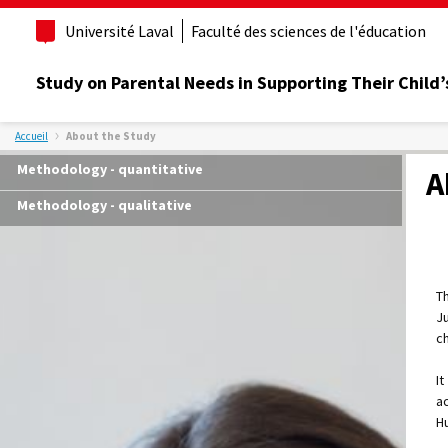
Université Laval
Faculté des sciences de l'éducation
Study on Parental Needs in Supporting Their Child’
Accueil
About the Study
Methodology - quantitative
A
Methodology - qualitative
T
J
ch
I
a
H